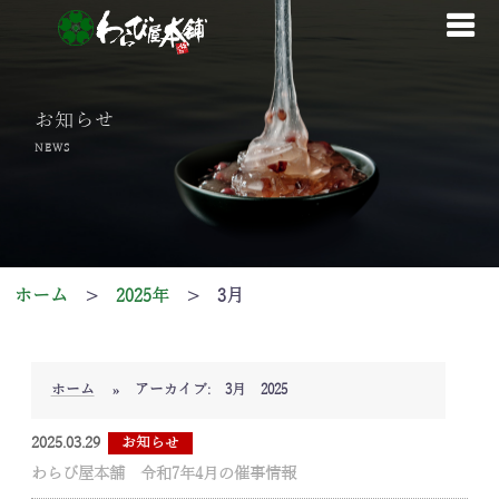
コ
ン
テ
ン
お知らせ
ツ
NEWS
へ
ス
キ
ッ
プ
ホーム
>
2025年
>
3月
ホーム
»
アーカイブ: 3月 2025
2025.03.29
お知らせ
わらび屋本舗 令和7年4月の催事情報