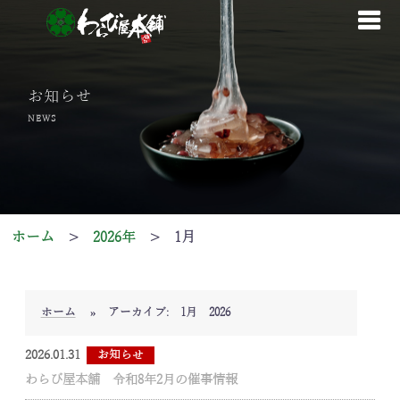
コ
ン
テ
ン
お知らせ
ツ
NEWS
へ
ス
キ
ッ
プ
ホーム
>
2026年
>
1月
ホーム
»
アーカイブ: 1月 2026
2026.01.31
お知らせ
わらび屋本舗 令和8年2月の催事情報